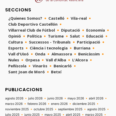
SECCIONS
¿Quienes Somos?
Castelló
Vila-real
Club Deportivo Castellón
Villarreal Club de Fútbol
Diputació
Economía
Opinió
Política
Turisme
Salut
Educació
Cultura
Successos - Tribunals
Participació
Esports
Ciència i tecnologia
Burriana
Vall d'Uixó
Onda
Almassora
Benicàssim
Nules
Orpesa
Vall d'Alba
L'Alcora
Peñíscola
Vinaròs
Benicarló
Sant Joan de Moró
Betxí
PUBLICACIONS
agosto 2026
julio 2026
junio 2026
mayo 2026
abril 2026
marzo 2026
febrero 2026
enero 2026
diciembre 2025
noviembre 2025
octubre 2025
septiembre 2025
agosto 2025
julio 2025
junio 2025
mayo 2025
abril 2025
marzo 2025