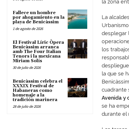
la zona ent
Fallece un hombre
La alcalde
por ahogamiento en la
playa de Benicàssim
Urbanismo
1 de agosto de 2026
desplegar l
operacion
El Festival Líric Òpera
Benicàssim arranca
los trabajo
amb The Four Italian
Tenors i la mexicana
responsabl
Miriam Solís
despliegue
30 de julio de 2026
la que se 
Benicàssim celebra el
Benicàssim,
XXXIX Festival de
cuadrante s
Habaneras como
homenaje a la
Avenida y 
tradición marinera
se ha empe
28 de julio de 2026
durante el 