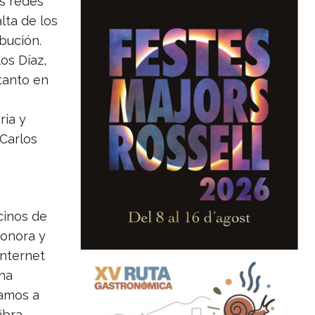
as redes
lta de los
ibución.
os Díaz,
 tanto en
ia y
Carlos
cinos de
sonora y
Internet
ha
vamos a
ibra