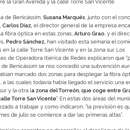
re la Gran Avenida y la calle Torre San Vicente.
sa de Benicàssim,
Susana Marqués
, junto con el conc
,
Carlos Díaz,
el director general de la empresa enc
a fibra óptica en estas zonas,
Arturo Grao
, y el dire
es,
Pedro Sánchez,
han visitado esta semana el com
s en la calle Torre San Vicente y en la zona sur. Los
es de Operadora Ibérica de Redes explicaron que “p
 de Benicàssim se nos concedió una subvención eur
habían marcado dos zonas para desplegar la fibra óp
 a las cuales todavía había llegado el servicio: una er
ur y la otra l
a zona del Torreón, que coge entre Gr
calle Torre San Vicente
”. En estas dos áreas del muni
zado a trabajar y como indicaron, “la previsión es q
mes de julio se comience a dar las primeras altas”.