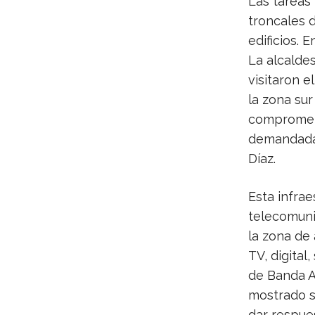
Las tareas 
troncales d
edificios. 
La alcalde
visitaron e
la zona sur
comprometi
demandada 
Díaz.
Esta infrae
telecomuni
la zona de 
TV, digital
de Banda A
mostrado s
dar respue