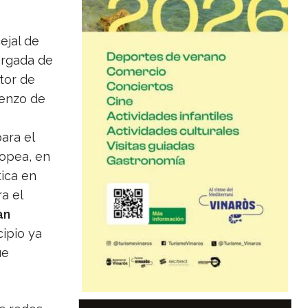
ejal de
argada de
ctor de
ienzo de
ara el
opea, en
tica en
a el
an
cipio ya
ue