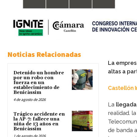
Noticias Relacionadas
La empresa
altas a part
Detenido un hombre
por un robo con
fuerza en un
establecimiento de
Castellón 
Benicàssim
4 de agosto de 2026
La
llegada 
realidad. l
Trágico accidente en
la AP-7: fallece una
Telecomuni
niña de 13 años en
Benicàssim
de banda an
1 de agosto de 2026