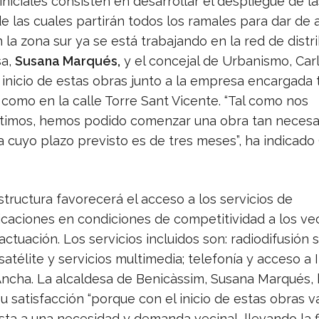
iniciales consisten en desarrollar el despliegue de l
e las cuales partirán todos los ramales para dar de a
En la zona sur ya se está trabajando en la red de distr
sa,
Susana Marqués,
y el concejal de Urbanismo, Carl
l inicio de estas obras junto a la empresa encargada
 como en la calle Torre Sant Vicente. “Tal como nos
mos, hemos podido comenzar una obra tan necesar
cuyo plazo previsto es de tres meses”, ha indicado 
structura favorecerá el acceso a los servicios de
caciones en condiciones de competitividad a los ve
actuación. Los servicios incluidos son: radiodifusión 
, satélite y servicios multimedia; telefonía y acceso a 
ncha. La alcaldesa de Benicàssim, Susana Marqués, 
u satisfacción “porque con el inicio de estas obras 
sta a una necesidad y demanda vecinal, llevando la f