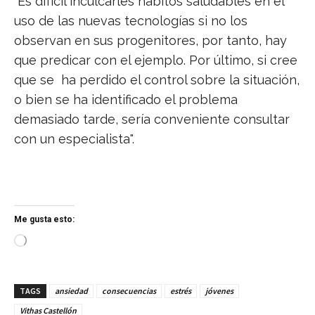
"Es difícil inculcarles hábitos saludables en el
uso de las nuevas tecnologías si no los
observan en sus progenitores, por tanto, hay
que predicar con el ejemplo. Por último, si cree
que se ha perdido el control sobre la situación,
o bien se ha identificado el problema
demasiado tarde, sería conveniente consultar
con un especialista".
Me gusta esto:
C
a
r
g
TAGS
ansiedad
consecuencias
estrés
jóvenes
a
n
Vithas Castellón