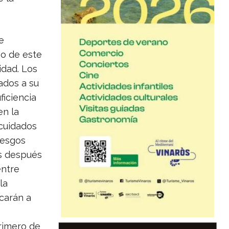
e
so de este
idad. Los
ados a su
ficiencia
en la
 cuidados
iesgos
es después
entre
la
icarán a
rimero de