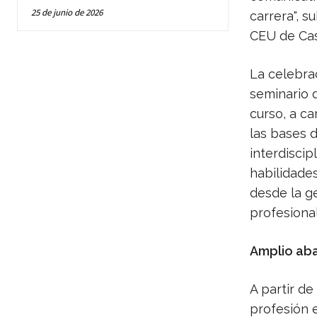
25 de junio de 2026
carrera", s
CEU de Ca
La celebrac
seminario 
curso, a c
las bases d
interdiscip
habilidades
desde la ge
profesional
Amplio aba
A partir de
profesión 