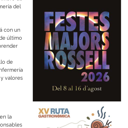
mería del
rá con un
de último
prender
llo de
enfermería
 y valores
en la
ponsables