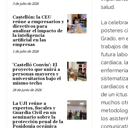
3 de julio de 2026
salud.
Castellón: la CEU
reúne a empresarios y
La celebra
directivos para
pósteres c
analizar el impacto de
la inteligencia
Grado, en e
artificial en las
empresas
trabajos d
1 de julio de 2026
futura labo
cardíaca, l
'Castelló Conviu': El
proyecto que unirá a
enfermería,
personas mayores y
sistematiza
universitarios bajo el
mismo techo
cardiacos e
28 de junio de 2026
de un ictus
muchos otr
La UJI reúne a
expertos, fiscales y
metodología
Guardia Civil en un
seminario sobre la
los asisten
protección penal de la
comunicati
Posidonia oceánica