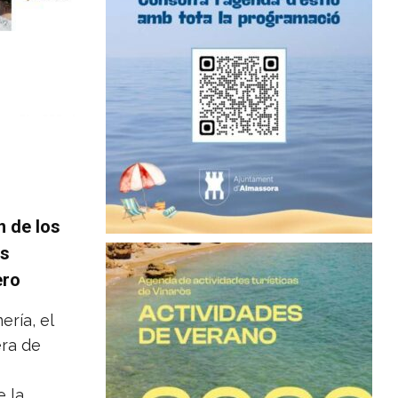
n de los
os
ero
ería, el
era de
e la