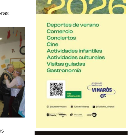
bras.
as