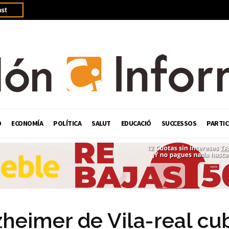
st
Ó
ECONOMÍA
POLÍTICA
SALUT
EDUCACIÓ
SUCCESSOS
PARTIC
zheimer de Vila-real cu