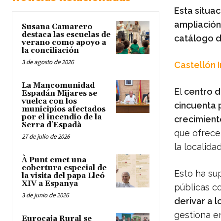
Esta situa
ampliación 
Susana Camarero
destaca las escuelas de
catálogo d
verano como apoyo a
la conciliación
3 de agosto de 2026
Castellón 
La Mancomunidad
El
centro de
Espadán Mijares se
vuelca con los
cincuenta 
municipios afectados
por el incendio de la
crecimient
Serra d'Espadà
que ofrece
27 de julio de 2026
la localidad
À Punt emet una
cobertura especial de
Esto ha su
la visita del papa Lleó
XIV a Espanya
públicas c
3 de junio de 2026
derivar a 
gestiona e
Eurocaja Rural se