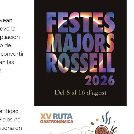
 vean
eve la
pliación
go de
econvertir
an las
e
 entidad
icios no
stiona en