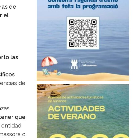
ras de
r el
erto las
íficos
dencias de
azas
 tener que
 entidad
lmassora o