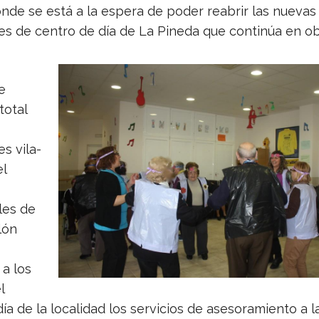
onde se está a la espera de poder reabrir las nuevas
nes de centro de día de La Pineda que continúa en o
e
total
es vila-
l
les de
lón
 a los
l
ía de la localidad los servicios de asesoramiento a l