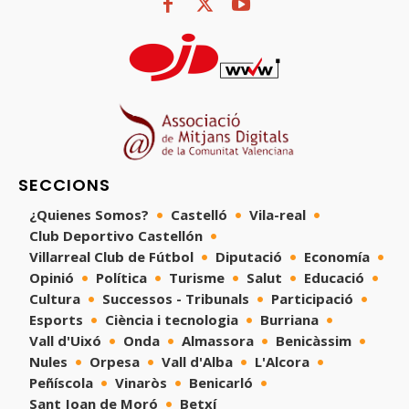
SECCIONS
¿Quienes Somos?
Castelló
Vila-real
Club Deportivo Castellón
Villarreal Club de Fútbol
Diputació
Economía
Opinió
Política
Turisme
Salut
Educació
Cultura
Successos - Tribunals
Participació
Esports
Ciència i tecnologia
Burriana
Vall d'Uixó
Onda
Almassora
Benicàssim
Nules
Orpesa
Vall d'Alba
L'Alcora
Peñíscola
Vinaròs
Benicarló
Sant Joan de Moró
Betxí