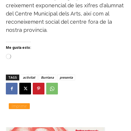
creixement exponencial de les xifres d'alumnat
del Centre Municipal dels Arts, així com al
reconeixement social del centre fora de la
nostra província.
Me gusta esto:
C
a
r
g
TAGS
activitat
Burriana
presenta
a
n
d
o
.
.
Imprimir
.