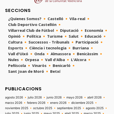
SECCIONS
¿Quienes Somos?
Castelló
Vila-real
Club Deportivo Castellón
Villarreal Club de Fútbol
Diputació
Economía
Opinió
Política
Turisme
Salut
Educació
Cultura
Successos - Tribunals
Participació
Esports
Ciència i tecnologia
Burriana
Vall d'Uixó
Onda
Almassora
Benicàssim
Nules
Orpesa
Vall d'Alba
L'Alcora
Peñíscola
Vinaròs
Benicarló
Sant Joan de Moró
Betxí
PUBLICACIONS
agosto 2026
julio 2026
junio 2026
mayo 2026
abril 2026
marzo 2026
febrero 2026
enero 2026
diciembre 2025
noviembre 2025
octubre 2025
septiembre 2025
agosto 2025
julio 2025
junio 2025
mayo 2025
abril 2025
marzo 2025