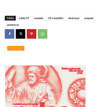
TAGS
Cádiz CF
castalia
CD Castellón
doloroso
empate
sentencia
Imprimir