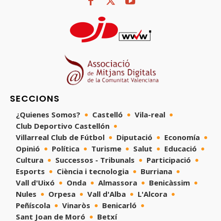
SECCIONS
¿Quienes Somos?
Castelló
Vila-real
Club Deportivo Castellón
Villarreal Club de Fútbol
Diputació
Economía
Opinió
Política
Turisme
Salut
Educació
Cultura
Successos - Tribunals
Participació
Esports
Ciència i tecnologia
Burriana
Vall d'Uixó
Onda
Almassora
Benicàssim
Nules
Orpesa
Vall d'Alba
L'Alcora
Peñíscola
Vinaròs
Benicarló
Sant Joan de Moró
Betxí