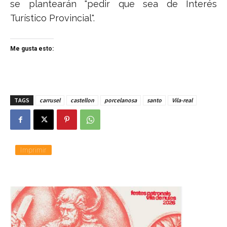
se plantearán "pedir que sea de Interés
Turístico Provincial".
Me gusta esto:
TAGS
carrusel
castellon
porcelanosa
santo
Vila-real
Imprimir