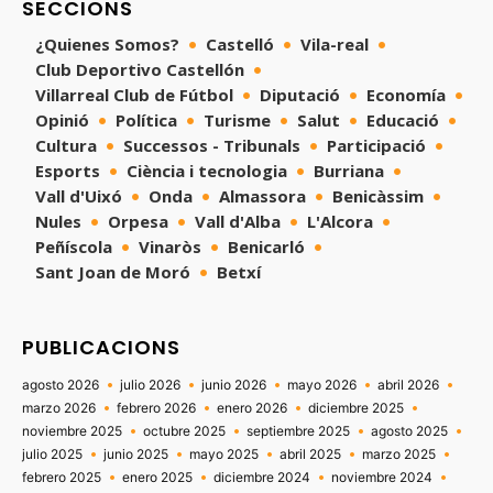
SECCIONS
¿Quienes Somos?
Castelló
Vila-real
Club Deportivo Castellón
Villarreal Club de Fútbol
Diputació
Economía
Opinió
Política
Turisme
Salut
Educació
Cultura
Successos - Tribunals
Participació
Esports
Ciència i tecnologia
Burriana
Vall d'Uixó
Onda
Almassora
Benicàssim
Nules
Orpesa
Vall d'Alba
L'Alcora
Peñíscola
Vinaròs
Benicarló
Sant Joan de Moró
Betxí
PUBLICACIONS
agosto 2026
julio 2026
junio 2026
mayo 2026
abril 2026
marzo 2026
febrero 2026
enero 2026
diciembre 2025
noviembre 2025
octubre 2025
septiembre 2025
agosto 2025
julio 2025
junio 2025
mayo 2025
abril 2025
marzo 2025
febrero 2025
enero 2025
diciembre 2024
noviembre 2024