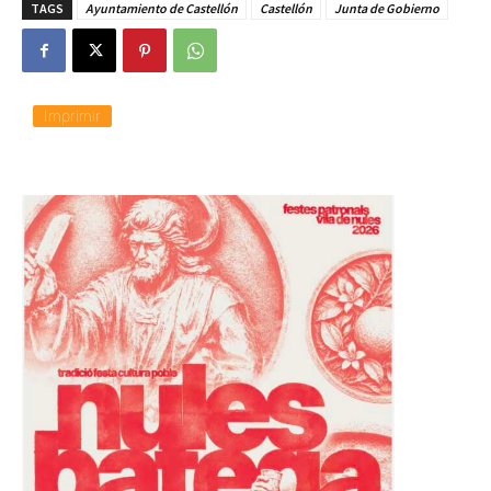
TAGS
Ayuntamiento de Castellón
Castellón
Junta de Gobierno
a
n
d
o
.
.
Imprimir
.