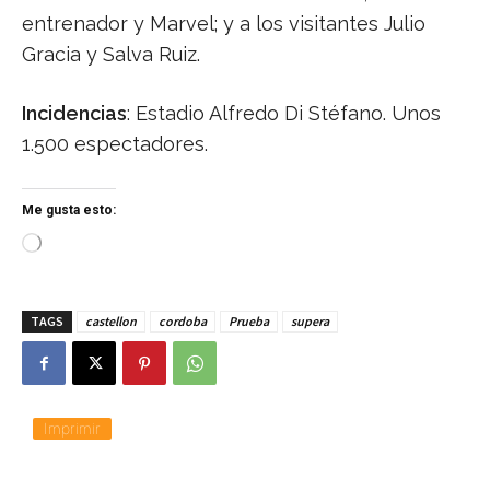
entrenador y Marvel; y a los visitantes Julio
Gracia y Salva Ruiz.
Incidencias
: Estadio Alfredo Di Stéfano. Unos
1.500 espectadores.
Me gusta esto:
C
a
r
g
TAGS
castellon
cordoba
Prueba
supera
a
n
d
o
.
.
Imprimir
.