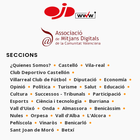
SECCIONS
¿Quienes Somos?
Castelló
Vila-real
Club Deportivo Castellón
Villarreal Club de Fútbol
Diputació
Economía
Opinió
Política
Turisme
Salut
Educació
Cultura
Successos - Tribunals
Participació
Esports
Ciència i tecnologia
Burriana
Vall d'Uixó
Onda
Almassora
Benicàssim
Nules
Orpesa
Vall d'Alba
L'Alcora
Peñíscola
Vinaròs
Benicarló
Sant Joan de Moró
Betxí