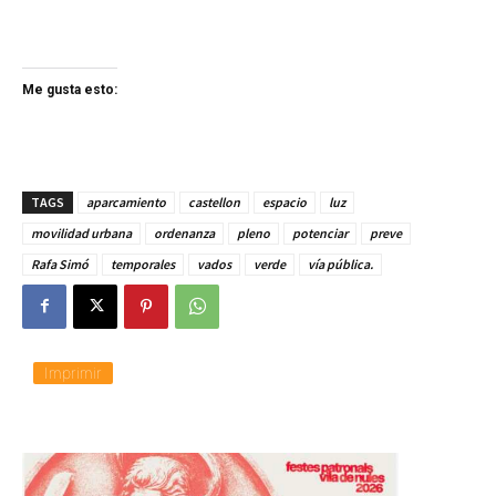
Me gusta esto:
TAGS
aparcamiento
castellon
espacio
luz
movilidad urbana
ordenanza
pleno
potenciar
preve
Rafa Simó
temporales
vados
verde
vía pública.
Imprimir