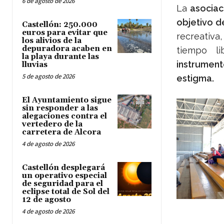
6 de agosto de 2026
La
asociac
objetivo d
Castellón: 250.000
euros para evitar que
recreativa,
los alivios de la
depuradora acaben en
tiempo li
la playa durante las
instrument
lluvias
5 de agosto de 2026
estigma.
El Ayuntamiento sigue
sin responder a las
alegaciones contra el
vertedero de la
carretera de Alcora
4 de agosto de 2026
Castellón desplegará
un operativo especial
de seguridad para el
eclipse total de Sol del
12 de agosto
4 de agosto de 2026