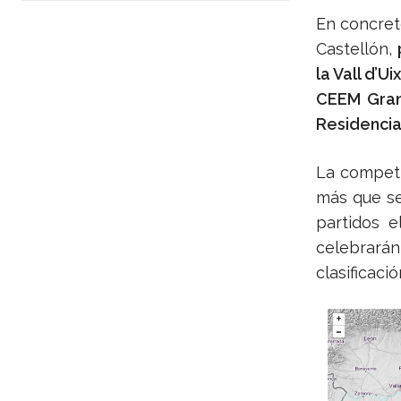
En concret
Castellón,
la Vall d’Ui
CEEM Gran 
Residenci
La compet
más que s
partidos e
celebrará
clasificaci