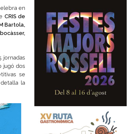
celebra en
de
CRIS de
M Bartola,
bocàsser,
5 jornadas
o jugó dos
itivas se
detalla la