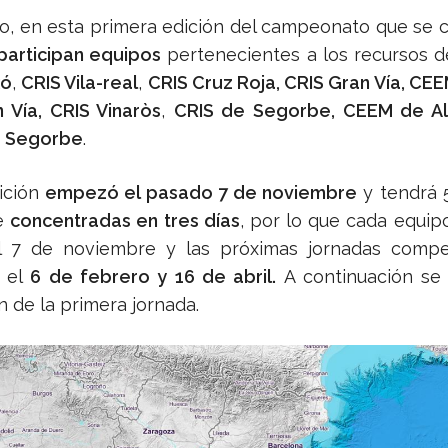
o, en esta primera edición del campeonato que se 
participan equipos
pertenecientes a los recursos 
xó
,
CRIS Vila-real
,
CRIS Cruz Roja, CRIS Gran Vía, CEE
Vía, CRIS Vinaròs
,
CRIS de Segorbe, CEEM de Al
a Segorbe
.
ición
empezó el pasado 7 de noviembre
y tendrá 
e
concentradas en tres días
, por lo que cada equip
l 7 de noviembre y las próximas jornadas compet
n el
6 de febrero y 16 de abril.
A continuación se 
ón de la primera jornada.