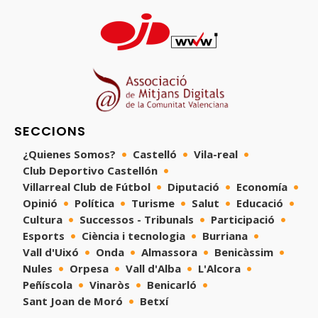
SECCIONS
¿Quienes Somos?
Castelló
Vila-real
Club Deportivo Castellón
Villarreal Club de Fútbol
Diputació
Economía
Opinió
Política
Turisme
Salut
Educació
Cultura
Successos - Tribunals
Participació
Esports
Ciència i tecnologia
Burriana
Vall d'Uixó
Onda
Almassora
Benicàssim
Nules
Orpesa
Vall d'Alba
L'Alcora
Peñíscola
Vinaròs
Benicarló
Sant Joan de Moró
Betxí