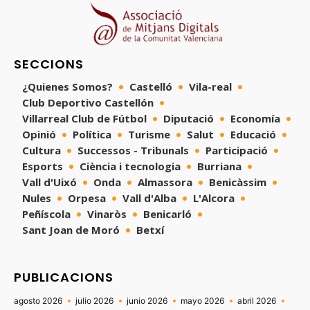
SECCIONS
¿Quienes Somos?
Castelló
Vila-real
Club Deportivo Castellón
Villarreal Club de Fútbol
Diputació
Economía
Opinió
Política
Turisme
Salut
Educació
Cultura
Successos - Tribunals
Participació
Esports
Ciència i tecnologia
Burriana
Vall d'Uixó
Onda
Almassora
Benicàssim
Nules
Orpesa
Vall d'Alba
L'Alcora
Peñíscola
Vinaròs
Benicarló
Sant Joan de Moró
Betxí
PUBLICACIONS
agosto 2026
julio 2026
junio 2026
mayo 2026
abril 2026