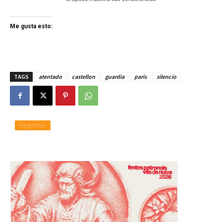
Me gusta esto:
TAGS
atentado
castellon
guardia
paris
silencio
Imprimir