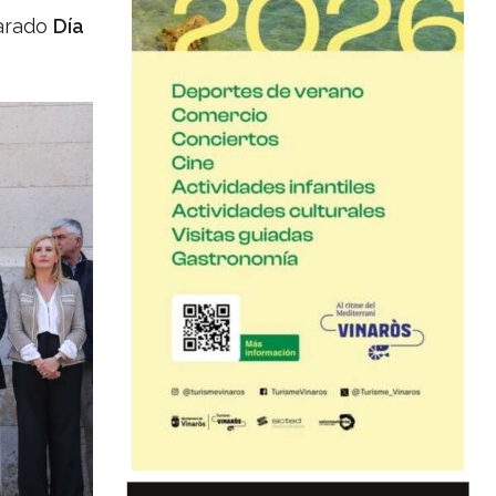
larado
Día