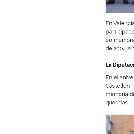
En Valencia
participad
en memoria 
de 2004 a 
La Diputac
En el anive
Castellón 
memoria de 
queridos.