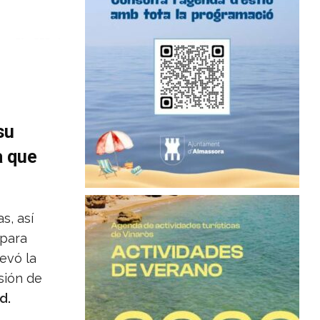
su
a que
s, así
 para
levó la
sión de
d.