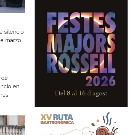
e silencio
 de marzo
l de
encio en
eres