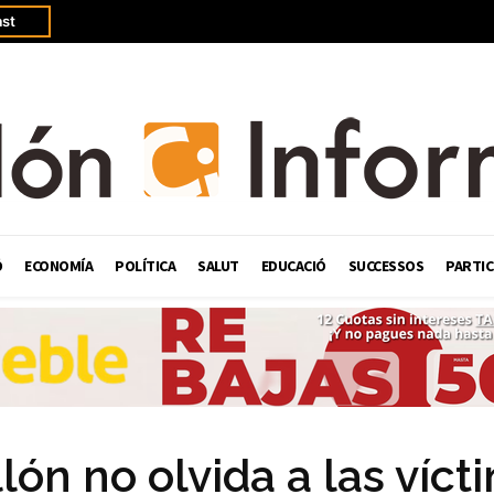
st
Ó
ECONOMÍA
POLÍTICA
SALUT
EDUCACIÓ
SUCCESSOS
PARTIC
lón no olvida a las víct