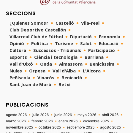
SECCIONS
¿Quienes Somos?
Castelló
Vila-real
Club Deportivo Castellón
Villarreal Club de Fútbol
Diputació
Economía
Opinió
Política
Turisme
Salut
Educació
Cultura
Successos - Tribunals
Participació
Esports
Ciència i tecnologia
Burriana
Vall d'Uixó
Onda
Almassora
Benicàssim
Nules
Orpesa
Vall d'Alba
L'Alcora
Peñíscola
Vinaròs
Benicarló
Sant Joan de Moró
Betxí
PUBLICACIONS
agosto 2026
julio 2026
junio 2026
mayo 2026
abril 2026
marzo 2026
febrero 2026
enero 2026
diciembre 2025
noviembre 2025
octubre 2025
septiembre 2025
agosto 2025