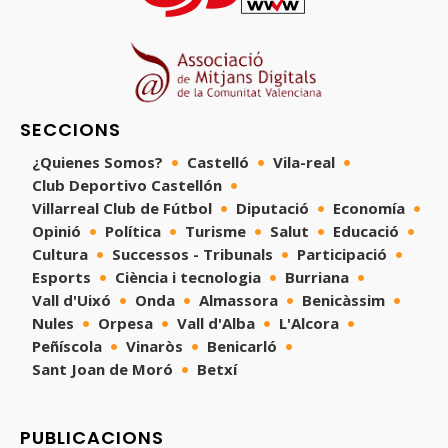
SECCIONS
¿Quienes Somos?
Castelló
Vila-real
Club Deportivo Castellón
Villarreal Club de Fútbol
Diputació
Economía
Opinió
Política
Turisme
Salut
Educació
Cultura
Successos - Tribunals
Participació
Esports
Ciència i tecnologia
Burriana
Vall d'Uixó
Onda
Almassora
Benicàssim
Nules
Orpesa
Vall d'Alba
L'Alcora
Peñíscola
Vinaròs
Benicarló
Sant Joan de Moró
Betxí
PUBLICACIONS