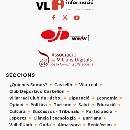
SECCIONS
¿Quienes Somos?
Castelló
Vila-real
Club Deportivo Castellón
Villarreal Club de Fútbol
Diputació
Economía
Opinió
Política
Turisme
Salut
Educació
Cultura
Successos - Tribunals
Participació
Esports
Ciència i tecnologia
Burriana
Vall d'Uixó
Onda
Almassora
Benicàssim