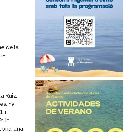
me de la
nes
a Ruiz,
es, ha
I
, i
s la
rsona, una