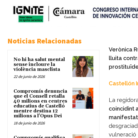
Noticias Relacionadas
Verònica R
lluita cont
No hi ha salut mental
sense incloure la
prostituïd
violència masclista
22 de junio de 2026
Castellón 
Compromís denuncia
que el Consell retalla
La regidor
40 milions en centres
educatius de Castelló
coincidint 
mentre destina 12
milions a l'Opus Dei
manifestat 
18 de junio de 2026
desgraciad
vulneració 
Compromís qualifica