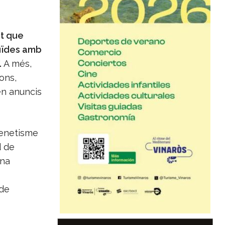
at que
tuïdes amb
.
A més,
ons,
n anuncis
xenetisme
d de
una
 de