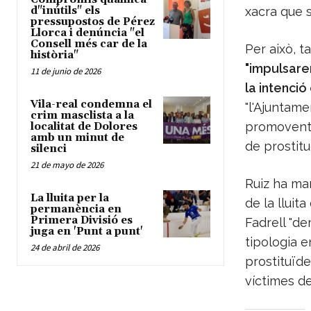
d"inútils" els
xacra que s
pressupostos de Pérez
Llorca i denúncia "el
Consell més car de la
Per això, t
història"
"impulsare
11 de junio de 2026
la intenció
Vila-real condemna el
"l'Ajuntam
crim masclista a la
promovent 
localitat de Dolores
amb un minut de
de prostitu
silenci
21 de mayo de 2026
Ruiz ha man
La lluita per la
de la lluita
permanència en
Primera Divisió es
Fadrell "d
juga en 'Punt a punt'
tipologia e
24 de abril de 2026
prostituïde
víctimes de