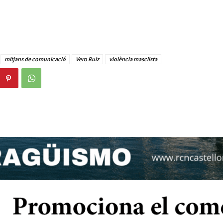
mitjans de comunicació
Vero Ruiz
violència masclista