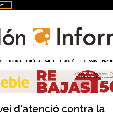
st
Ó
ECONOMÍA
POLÍTICA
SALUT
EDUCACIÓ
SUCCESSOS
PARTIC
vei d'atenció contra la