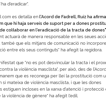
'ha d'eradicar".
al com es detalla en
l'Acord de Fadrell, Ruiz ha afirm
m que hi haja serveis de suport per a dones prosti
 de col·laborar en l'eradicació de la tracta de dones"
ent actuarà de manera responsable en les seues acci
també que els mitjans de comunicació no incorpore
ció entre els seus continguts" ha afegit la regidora.
ifestat que "no es pot desvincular la tracta i el pro
 contra la violència masclista", per això, des de l’Acor
emanem que es reconega per llei la prostitució com 
n si mateixa de violència masclista, i que les dones
s estiguen incloses en la xarxa d'atenció i protecció
 la violència de gènere" ha afegit l'edil.