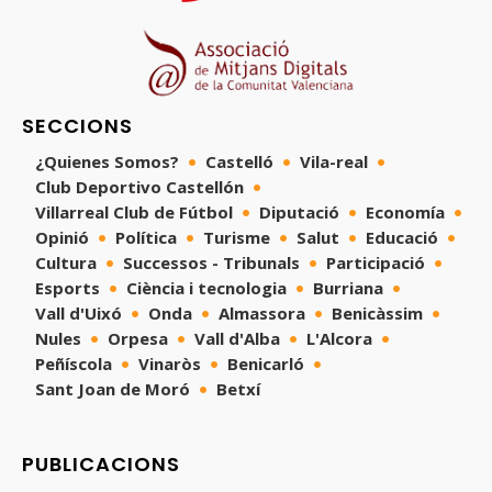
SECCIONS
¿Quienes Somos?
Castelló
Vila-real
Club Deportivo Castellón
Villarreal Club de Fútbol
Diputació
Economía
Opinió
Política
Turisme
Salut
Educació
Cultura
Successos - Tribunals
Participació
Esports
Ciència i tecnologia
Burriana
Vall d'Uixó
Onda
Almassora
Benicàssim
Nules
Orpesa
Vall d'Alba
L'Alcora
Peñíscola
Vinaròs
Benicarló
Sant Joan de Moró
Betxí
PUBLICACIONS