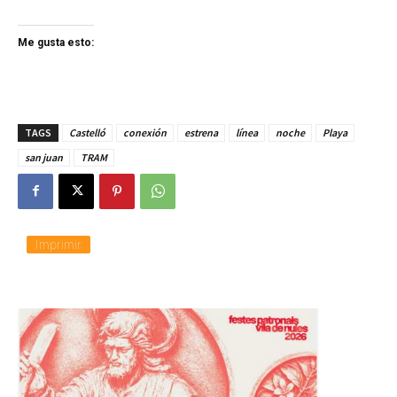
Me gusta esto:
TAGS
Castelló
conexión
estrena
línea
noche
Playa
san juan
TRAM
Imprimir