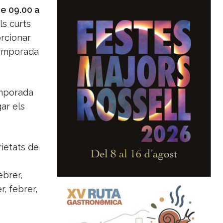
de 09.00 a
ls curts
orcionar
 temporada
emporada
gar els
rietats de
brer,
r, febrer,