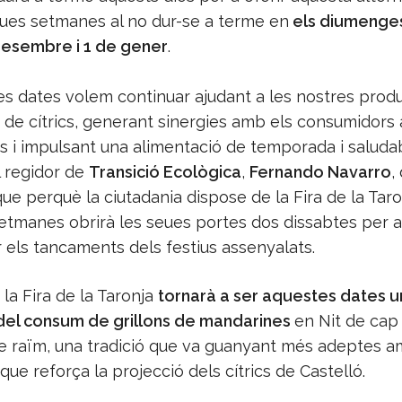
ues setmanes al no dur-se a terme en
els diumenges
desembre i 1 de gener
.
es dates volem continuar ajudant a les nostres produ
 de cítrics, generant sinergies amb els consumidors
s i impulsant una alimentació de temporada i saludab
l regidor de
Transició Ecològica
,
Fernando Navarro
,
que perquè la ciutadania dispose de la Fira de la Tar
etmanes obrirà les seues portes dos dissabtes per a
els tancaments dels festius assenyalats.
, la Fira de la Taronja
tornarà a ser aquestes dates u
el consum de grillons de mandarines
en Nit de cap
 raïm, una tradició que va guanyant més adeptes a
 que reforça la projecció dels cítrics de Castelló.