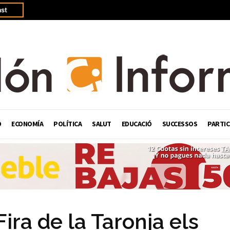
st
Ó
ECONOMÍA
POLÍTICA
SALUT
EDUCACIÓ
SUCCESSOS
PARTIC
ira de la Taronja els