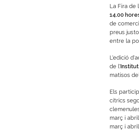
La Fira de 
14.00 hores
de comerci
preus justo
entre la po
L'edició d'
de l'
Institu
matisos del
Els partici
cítrics se
clemenules
març i abri
març i abril