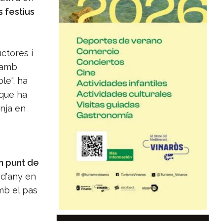
 festius
ctores i
 amb
le", ha
 que ha
onja en
n punt de
 d'any en
mb el pas