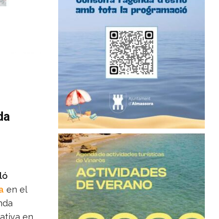
da
ló
a
en el
nda
ativa en