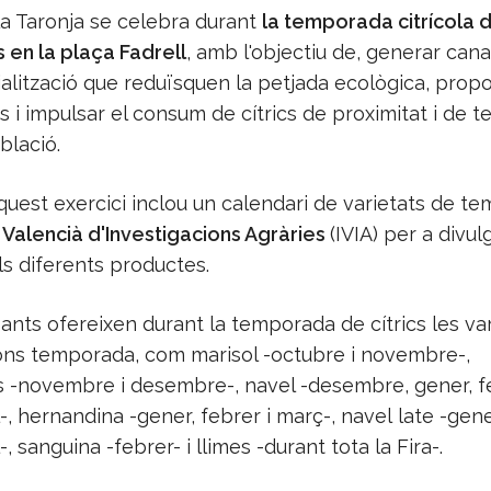
la Taronja se celebra durant
la temporada citrícola 
 en la plaça Fadrell
, amb l'objectiu de, generar cana
alització que reduïsquen la petjada ecològica, prop
s i impulsar el consum de cítrics de proximitat i de
blació.
aquest exercici inclou un calendari de varietats de t
t Valencià d'Investigacions Agràries
(IVIA) per a divul
s diferents productes.
pants ofereixen durant la temporada de cítrics les va
gons temporada, com marisol -octubre i novembre-,
 -novembre i desembre-, navel -desembre, gener, fe
l-, hernandina -gener, febrer i març-, navel late -gene
-, sanguina -febrer- i llimes -durant tota la Fira-.