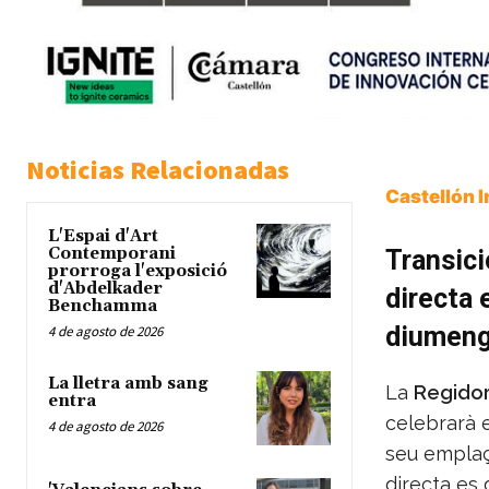
Noticias Relacionadas
Castellón 
L'Espai d'Art
Contemporani
Transici
prorroga l'exposició
d'Abdelkader
directa 
Benchamma
diumeng
4 de agosto de 2026
La lletra amb sang
La
Regidor
entra
celebrarà 
4 de agosto de 2026
seu emplaç
directa es 