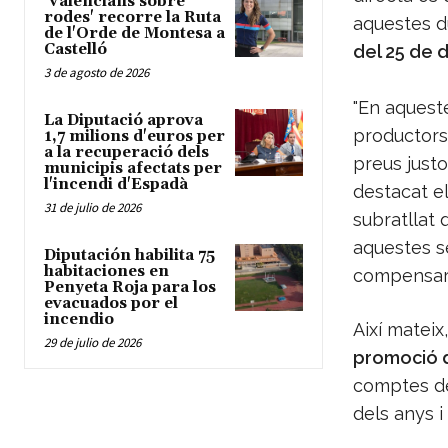
'Valencians sobre
rodes' recorre la Ruta
aquestes d
de l'Orde de Montesa a
Castelló
del 25 de 
3 de agosto de 2026
"En aquest
La Diputació aprova
productors
1,7 milions d'euros per
a la recuperació dels
preus justo
municipis afectats per
l'incendi d'Espadà
destacat e
31 de julio de 2026
subratllat 
aquestes s
Diputación habilita 75
habitaciones en
compensar 
Penyeta Roja para los
evacuados por el
incendio
Així mateix
29 de julio de 2026
promoció d
comptes de
dels anys i