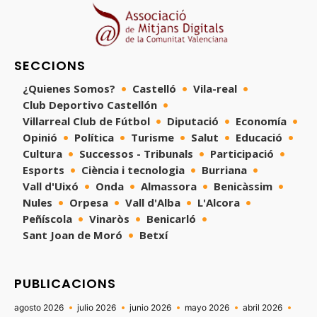
SECCIONS
¿Quienes Somos?
Castelló
Vila-real
Club Deportivo Castellón
Villarreal Club de Fútbol
Diputació
Economía
Opinió
Política
Turisme
Salut
Educació
Cultura
Successos - Tribunals
Participació
Esports
Ciència i tecnologia
Burriana
Vall d'Uixó
Onda
Almassora
Benicàssim
Nules
Orpesa
Vall d'Alba
L'Alcora
Peñíscola
Vinaròs
Benicarló
Sant Joan de Moró
Betxí
PUBLICACIONS
agosto 2026
julio 2026
junio 2026
mayo 2026
abril 2026