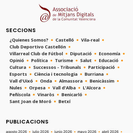
SECCIONS
¿Quienes Somos?
Castelló
Vila-real
Club Deportivo Castellón
Villarreal Club de Fútbol
Diputació
Economía
Opinió
Política
Turisme
Salut
Educació
Cultura
Successos - Tribunals
Participació
Esports
Ciència i tecnologia
Burriana
Vall d'Uixó
Onda
Almassora
Benicàssim
Nules
Orpesa
Vall d'Alba
L'Alcora
Peñíscola
Vinaròs
Benicarló
Sant Joan de Moró
Betxí
PUBLICACIONS
agosto 2026
julio 2026
junio 2026
mayo 2026
abril 2026