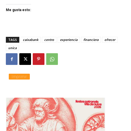
Me gusta esto:
TAGS
caixabank
centro
experiencia
financiera
ofrecer
unica
Imprimir