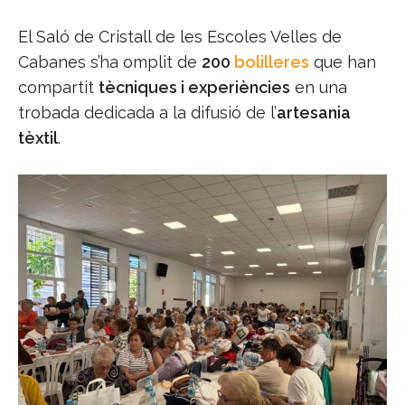
El Saló de Cristall de les Escoles Velles de
Cabanes s’ha omplit de
200
bolilleres
que han
compartit
tècniques i experiències
en una
trobada dedicada a la difusió de l’
artesania
tèxtil
.