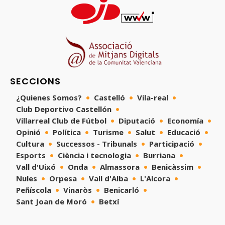
SECCIONS
¿Quienes Somos?
Castelló
Vila-real
Club Deportivo Castellón
Villarreal Club de Fútbol
Diputació
Economía
Opinió
Política
Turisme
Salut
Educació
Cultura
Successos - Tribunals
Participació
Esports
Ciència i tecnologia
Burriana
Vall d'Uixó
Onda
Almassora
Benicàssim
Nules
Orpesa
Vall d'Alba
L'Alcora
Peñíscola
Vinaròs
Benicarló
Sant Joan de Moró
Betxí