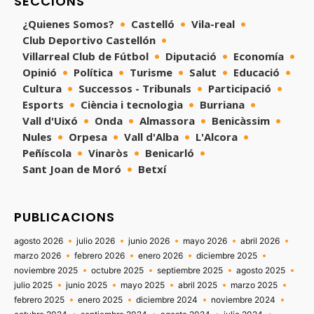
SECCIONS
¿Quienes Somos?
Castelló
Vila-real
Club Deportivo Castellón
Villarreal Club de Fútbol
Diputació
Economía
Opinió
Política
Turisme
Salut
Educació
Cultura
Successos - Tribunals
Participació
Esports
Ciència i tecnologia
Burriana
Vall d'Uixó
Onda
Almassora
Benicàssim
Nules
Orpesa
Vall d'Alba
L'Alcora
Peñíscola
Vinaròs
Benicarló
Sant Joan de Moró
Betxí
PUBLICACIONS
agosto 2026
julio 2026
junio 2026
mayo 2026
abril 2026
marzo 2026
febrero 2026
enero 2026
diciembre 2025
noviembre 2025
octubre 2025
septiembre 2025
agosto 2025
julio 2025
junio 2025
mayo 2025
abril 2025
marzo 2025
febrero 2025
enero 2025
diciembre 2024
noviembre 2024