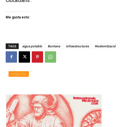
ciutadans
”.
Me gusta esto:
TAGS
aigua potable
Burriana
infraestructures
Modernització
Imprimir