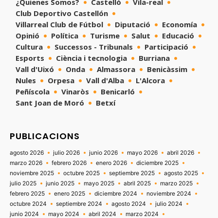
¿Quienes Somos?
Castelló
Vila-real
Club Deportivo Castellón
Villarreal Club de Fútbol
Diputació
Economía
Opinió
Política
Turisme
Salut
Educació
Cultura
Successos - Tribunals
Participació
Esports
Ciència i tecnologia
Burriana
Vall d'Uixó
Onda
Almassora
Benicàssim
Nules
Orpesa
Vall d'Alba
L'Alcora
Peñíscola
Vinaròs
Benicarló
Sant Joan de Moró
Betxí
PUBLICACIONS
agosto 2026
julio 2026
junio 2026
mayo 2026
abril 2026
marzo 2026
febrero 2026
enero 2026
diciembre 2025
noviembre 2025
octubre 2025
septiembre 2025
agosto 2025
julio 2025
junio 2025
mayo 2025
abril 2025
marzo 2025
febrero 2025
enero 2025
diciembre 2024
noviembre 2024
octubre 2024
septiembre 2024
agosto 2024
julio 2024
junio 2024
mayo 2024
abril 2024
marzo 2024