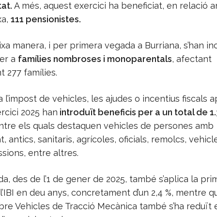
tat.
A més, aquest exercici ha beneficiat, en relació 
xa,
111 pensionistes.
xa manera, i per primera vegada a Burriana, s’han in
per a
famílies nombroses i monoparentals
, afectant
 277 famílies.
a l’impost de vehicles, les ajudes o incentius fiscals a
ercici 2025 han
introduït beneficis per a un total de 1
entre els quals destaquen vehicles de persones amb
, antics, sanitaris, agrícoles, oficials, remolcs, vehic
sions, entre altres.
da, des de l’1 de gener de 2025, també s’aplica la pri
l’IBI en deu anys, concretament d’un 2,4 %, mentre q
obre Vehicles de Tracció Mecànica també s’ha reduït 