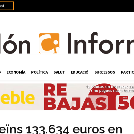
st
Ó
ECONOMÍA
POLÍTICA
SALUT
EDUCACIÓ
SUCCESSOS
PARTIC
veïns 133.634 euros en