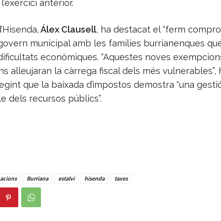
’exercici anterior.
d’Hisenda,
Álex Clausell
, ha destacat el "ferm compr
l govern municipal amb les famílies burrianenques qu
dificultats econòmiques. “Aquestes noves exempcions
ns alleujaran la càrrega fiscal dels més vulnerables”, 
fegint que la baixada d’impostos demostra "una gestió
 dels recursos públics”.
cacions
Burriana
estalvi
hisenda
taxes