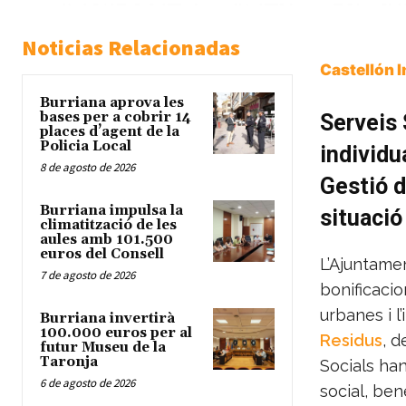
Noticias Relacionadas
Castellón 
Burriana aprova les
bases per a cobrir 14
Serveis
places d’agent de la
Policia Local
individu
8 de agosto de 2026
Gestió d
Burriana impulsa la
situació
climatització de les
aules amb 101.500
euros del Consell
L’Ajuntame
7 de agosto de 2026
bonificacio
urbanes i l
Burriana invertirà
100.000 euros per al
Residus
, d
futur Museu de la
Taronja
Socials ha
6 de agosto de 2026
social, ben