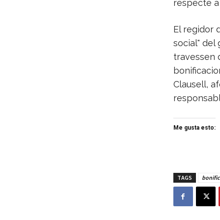
respecte a l
El regidor 
social" de
travessen 
bonificacio
Clausell, a
responsable
Me gusta esto:
TAGS
bonifi