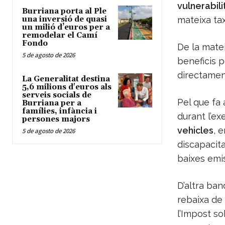
vulnerabili
Burriana porta al Ple
una inversió de quasi
mateixa ta
un milió d’euros per a
remodelar el Camí
Fondo
De la matei
5 de agosto de 2026
beneficis 
directament
La Generalitat destina
5,6 milions d'euros als
serveis socials de
Pel que fa 
Burriana per a
famílies, infància i
durant l’ex
persones majors
vehicles
, 
5 de agosto de 2026
discapacitat
baixes emis
D’altra ban
rebaixa de 
l’Impost s