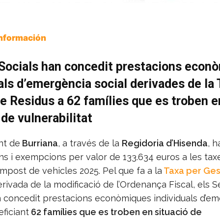
Información
 Socials han concedit prestacions econ
als d’emergència social derivades de la
e Residus a 62 famílies que es troben e
 de vulnerabilitat
nt de
Burriana
, a través de la
Regidoria d’Hisenda
, h
ns i exempcions per valor de 133.634 euros a les tax
’impost de vehicles 2025. Pel que fa a la
Taxa per Ges
erivada de la modificació de l’Ordenança Fiscal, els S
n concedit prestacions econòmiques individuals d’e
eficiant
62 famílies que es troben en situació de