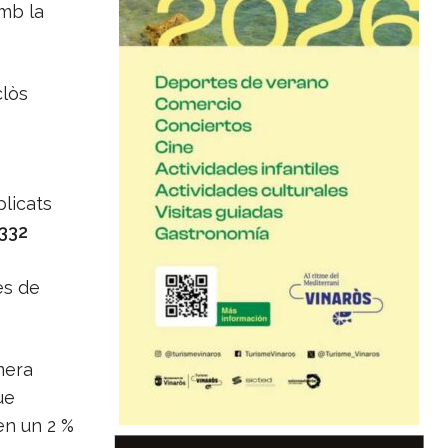
amb la
clòs
plicats
.332
les de
mera
ue
en un 2 %