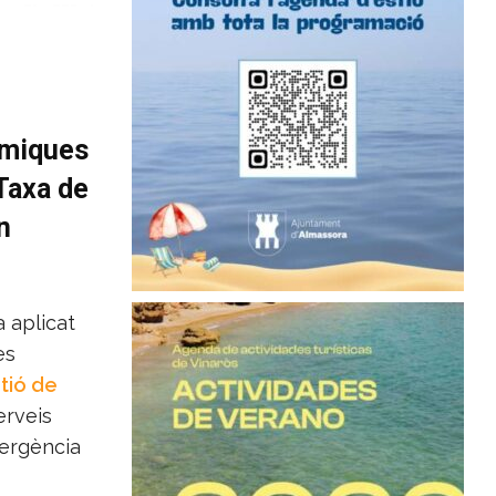
òmiques
 Taxa de
n
a aplicat
es
tió de
erveis
mergència