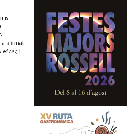
omís
e
 i
ha afirmat
 eficaç i