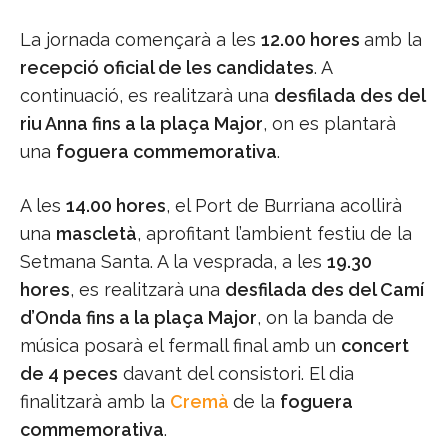
La jornada començarà a les
12.00 hores
amb la
recepció oficial de les candidates
. A
continuació, es realitzarà una
desfilada des del
riu Anna fins a la plaça Major
, on es plantarà
una
foguera commemorativa
.
A les
14.00 hores
, el Port de Burriana acollirà
una
mascletà
, aprofitant l’ambient festiu de la
Setmana Santa. A la vesprada, a les
19.30
hores
, es realitzarà una
desfilada des del Camí
d’Onda fins a la plaça Major
, on la banda de
música posarà el fermall final amb un
concert
de 4 peces
davant del consistori. El dia
finalitzarà amb la
Cremà
de la
foguera
commemorativa
.