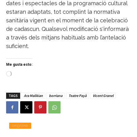
dates i espectacles de la programació cultural
estaran adaptats, tot complint la normativa
sanitària vigent en el moment de la celebració
de cadascun. Qualsevol modificació s'informarà
a través dels mitjans habituals amb l’antelació
suficient.
Me gusta esto:
C
a
r
g
TAGS
Ara Malikian
borriana
Teatre Payà
Vicent Granel
a
n
d
o
.
.
Imprimir
.