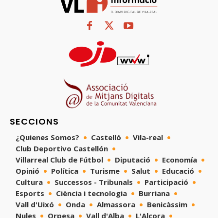
SECCIONS
¿Quienes Somos?
Castelló
Vila-real
Club Deportivo Castellón
Villarreal Club de Fútbol
Diputació
Economía
Opinió
Política
Turisme
Salut
Educació
Cultura
Successos - Tribunals
Participació
Esports
Ciència i tecnologia
Burriana
Vall d'Uixó
Onda
Almassora
Benicàssim
Nules
Orpesa
Vall d'Alba
L'Alcora