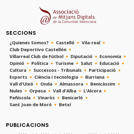
SECCIONS
¿Quienes Somos?
Castelló
Vila-real
Club Deportivo Castellón
Villarreal Club de Fútbol
Diputació
Economía
Opinió
Política
Turisme
Salut
Educació
Cultura
Successos - Tribunals
Participació
Esports
Ciència i tecnologia
Burriana
Vall d'Uixó
Onda
Almassora
Benicàssim
Nules
Orpesa
Vall d'Alba
L'Alcora
Peñíscola
Vinaròs
Benicarló
Sant Joan de Moró
Betxí
PUBLICACIONS