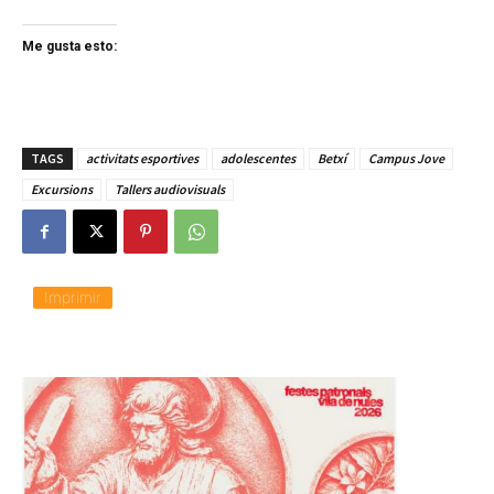
Me gusta esto:
TAGS
activitats esportives
adolescentes
Betxí
Campus Jove
Excursions
Tallers audiovisuals
Imprimir