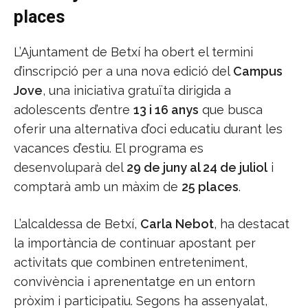
places
L’Ajuntament de Betxí ha obert el termini
d’inscripció per a una nova edició del
Campus
Jove
, una iniciativa gratuïta dirigida a
adolescents d’entre
13 i 16 anys
que busca
oferir una alternativa d’oci educatiu durant les
vacances d’estiu. El programa es
desenvoluparà del
29 de juny al 24 de juliol
i
comptarà amb un màxim de
25 places
.
L’alcaldessa de Betxí,
Carla Nebot
, ha destacat
la importància de continuar apostant per
activitats que combinen entreteniment,
convivència i aprenentatge en un entorn
pròxim i participatiu. Segons ha assenyalat,