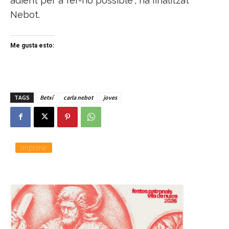
adient per a fer-ho possible", ha finalitzat
Nebot.
Me gusta esto:
TAGS
Betxí
carla nebot
joves
Imprimir