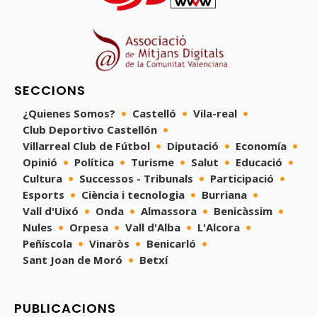
SECCIONS
¿Quienes Somos?
Castelló
Vila-real
Club Deportivo Castellón
Villarreal Club de Fútbol
Diputació
Economía
Opinió
Política
Turisme
Salut
Educació
Cultura
Successos - Tribunals
Participació
Esports
Ciència i tecnologia
Burriana
Vall d'Uixó
Onda
Almassora
Benicàssim
Nules
Orpesa
Vall d'Alba
L'Alcora
Peñíscola
Vinaròs
Benicarló
Sant Joan de Moró
Betxí
PUBLICACIONS