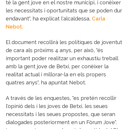
té la gent jove en el nostre municipi, i conèixer
les necessitats i oportunitats que se poden dur
endavant", ha explicat l'alcaldessa,
Carla
Nebot.
El document recollirà les polítiques de joventut
de cara als pròxims 4 anys, per això, "és
important poder realitzar un exhaustiu treball
amb la gent jove de Betxí, per conèixer la
realitat actual i millorar-la en els propers
quatres anys", ha apuntat Nebot.
A través de les enquestes, "es pretén recollir
l'opinió dels i les joves de Betxí, les seues
necessitats i les seues propostes, que seran
dialogades posteriorment en un Fòrum Jove".