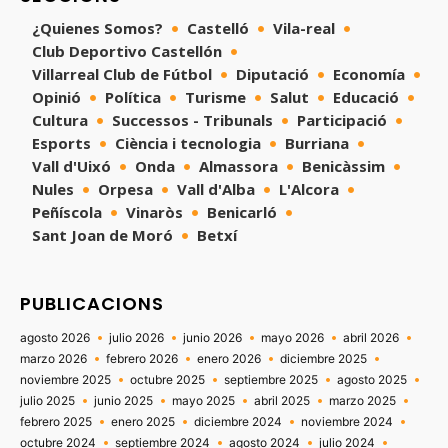
¿Quienes Somos?
Castelló
Vila-real
Club Deportivo Castellón
Villarreal Club de Fútbol
Diputació
Economía
Opinió
Política
Turisme
Salut
Educació
Cultura
Successos - Tribunals
Participació
Esports
Ciència i tecnologia
Burriana
Vall d'Uixó
Onda
Almassora
Benicàssim
Nules
Orpesa
Vall d'Alba
L'Alcora
Peñíscola
Vinaròs
Benicarló
Sant Joan de Moró
Betxí
PUBLICACIONS
agosto 2026
julio 2026
junio 2026
mayo 2026
abril 2026
marzo 2026
febrero 2026
enero 2026
diciembre 2025
noviembre 2025
octubre 2025
septiembre 2025
agosto 2025
julio 2025
junio 2025
mayo 2025
abril 2025
marzo 2025
febrero 2025
enero 2025
diciembre 2024
noviembre 2024
octubre 2024
septiembre 2024
agosto 2024
julio 2024