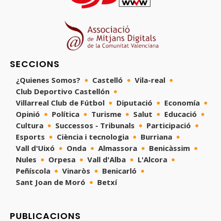
SECCIONS
¿Quienes Somos?
Castelló
Vila-real
Club Deportivo Castellón
Villarreal Club de Fútbol
Diputació
Economía
Opinió
Política
Turisme
Salut
Educació
Cultura
Successos - Tribunals
Participació
Esports
Ciència i tecnologia
Burriana
Vall d'Uixó
Onda
Almassora
Benicàssim
Nules
Orpesa
Vall d'Alba
L'Alcora
Peñíscola
Vinaròs
Benicarló
Sant Joan de Moró
Betxí
PUBLICACIONS