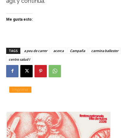
ágil y continua.
Me gusta esto:
TAGS
a peu de carrer
acerca
Campaña
carmina ballester
centro salud I
Imprimir