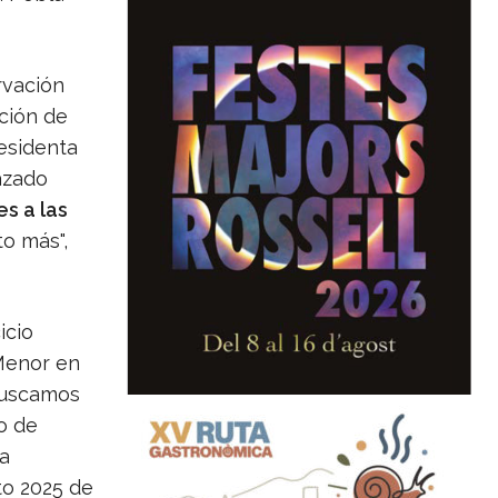
rvación
ación de
residenta
lazado
s a las
o más",
icio
 Menor en
 buscamos
o de
a
to 2025 de