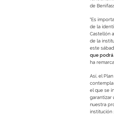
de Benifas
"Es import
de la ident
Castellón a
de la insti
este sábado
que podrá 
ha remarca
Así, el Pla
contempla 
el que se i
garantizar 
nuestra pr
institución