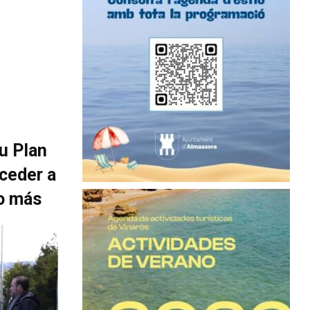
su Plan
ceder a
o más