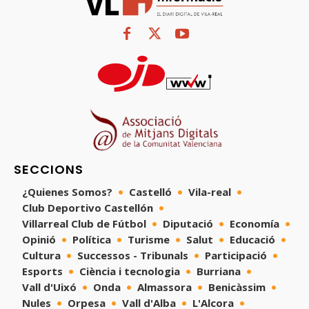
SECCIONS
¿Quienes Somos?
Castelló
Vila-real
Club Deportivo Castellón
Villarreal Club de Fútbol
Diputació
Economía
Opinió
Política
Turisme
Salut
Educació
Cultura
Successos - Tribunals
Participació
Esports
Ciència i tecnologia
Burriana
Vall d'Uixó
Onda
Almassora
Benicàssim
Nules
Orpesa
Vall d'Alba
L'Alcora