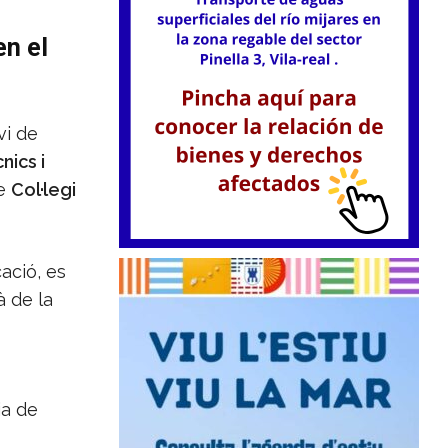
en el
vi de
nics i
se
Col·legi
cació, es
à de la
ia de