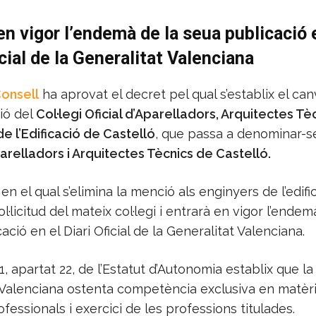
en vigor l’endemà de la seua publicació 
icial de la Generalitat Valenciana
Consell
ha aprovat el decret pel qual s’establix el can
ió del
Col·legi Oficial d’Aparelladors, Arquitectes Tèc
e l’Edificació de Castelló
, que passa a denominar-
parelladors i Arquitectes Tècnics de Castelló.
 en el qual s’elimina la menció als enginyers de l’edifi
ol·licitud del mateix col·legi i entrarà en vigor l’endem
ació en el Diari Oficial de la Generalitat Valenciana.
.1, apartat 22, de l’Estatut d’Autonomia establix que la
Valenciana ostenta competència exclusiva en matèr
rofessionals i exercici de les professions titulades.