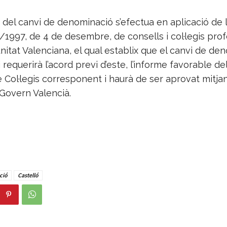
 del canvi de denominació s’efectua en aplicació de l’
6/1997, de 4 de desembre, de consells i col·legis pro
itat Valenciana, el qual establix que el canvi de de
gi requerirà l’acord previ d’este, l’informe favorable de
 Col·legis corresponent i haurà de ser aprovat mitja
 Govern Valencià.
ció
Castelló