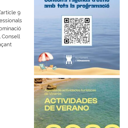
article 9
fessionals
nominació
l Consell
nçant