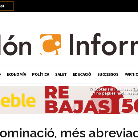
st
Ó
ECONOMÍA
POLÍTICA
SALUT
EDUCACIÓ
SUCCESSOS
PARTIC
ominació, més abreviad