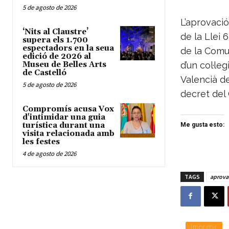
5 de agosto de 2026
L’aprovació
‘Nits al Claustre’
de la Llei 
supera els 1.700
espectadors en la seua
de la Comun
edició de 2026 al
Museu de Belles Arts
d’un col·le
de Castelló
Valencià de
5 de agosto de 2026
decret del
Compromís acusa Vox
d'intimidar una guia
turística durant una
Me gusta esto:
visita relacionada amb
les festes
4 de agosto de 2026
TAGS
aprova
Imprimir