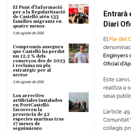
El Punt d’Informació
per a la Regularització
Entrarà 
de Castelló atén 133
famílies migrants en
Diari Of
quatre mesos
5 de agosto de 2026
El
Ple del 
Compromís assegura
denominac
que Castelló ha perdut
Enginyers d
un 12,2 % dels
comerços des de 2023
Oficial d’A
i reclama un pla
estratègic per al
sector
Este canvi,
5 de agosto de 2026
realitza a s
seua public
Los arrecifes
artificiales instalados
en PortCastelló
favorecen la
L’article 49
presencia de 42
especies marinas tras
Comunitat 
17 meses de
col·legis p
seguimiento