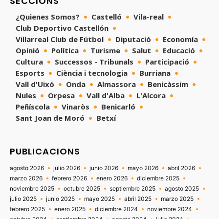
SECCIONS
¿Quienes Somos?
Castelló
Vila-real
Club Deportivo Castellón
Villarreal Club de Fútbol
Diputació
Economía
Opinió
Política
Turisme
Salut
Educació
Cultura
Successos - Tribunals
Participació
Esports
Ciència i tecnologia
Burriana
Vall d'Uixó
Onda
Almassora
Benicàssim
Nules
Orpesa
Vall d'Alba
L'Alcora
Peñíscola
Vinaròs
Benicarló
Sant Joan de Moró
Betxí
PUBLICACIONS
agosto 2026
julio 2026
junio 2026
mayo 2026
abril 2026
marzo 2026
febrero 2026
enero 2026
diciembre 2025
noviembre 2025
octubre 2025
septiembre 2025
agosto 2025
julio 2025
junio 2025
mayo 2025
abril 2025
marzo 2025
febrero 2025
enero 2025
diciembre 2024
noviembre 2024