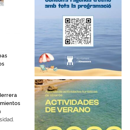
bas
os
Herrera
imientos
a
sidad.