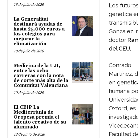
16 de julio de 2026
Los futuros
genética e
La Generalitat
transmisib
destinará ayudas de
hasta 25.000 euros a
González, 
los colegios para
mejorar la
doctor
Ram
climatización
del CEU.
10 de julio de 2026
Conrado
Medicina de la UJI,
entre las ocho
Martínez, 
carreras con la nota
de corte más alta de la
en genétic
Comunitat Valenciana
humana por
10 de julio de 2026
Universida
El CEIP La
Oxford, es
Mediterrània de
investigado
Oropesa premia el
talento creativo de su
Vicedecano
alumnado
Facultad d
13 de junio de 2026