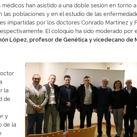
 médicos han asistido a una doble sesión en torno a
n las poblaciones y en el estudio de las enfermedad
les impartidas por los doctores Conrado Martínez y
respectivamente. El coloquio ha sido moderado por e
ón López, profesor de Genética y vicedecano de 
doctor
a
 la
d de
r y
 de la
e