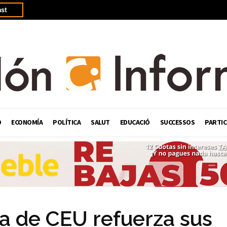
st
Ó
ECONOMÍA
POLÍTICA
SALUT
EDUCACIÓ
SUCCESSOS
PARTIC
 de CEU refuerza sus