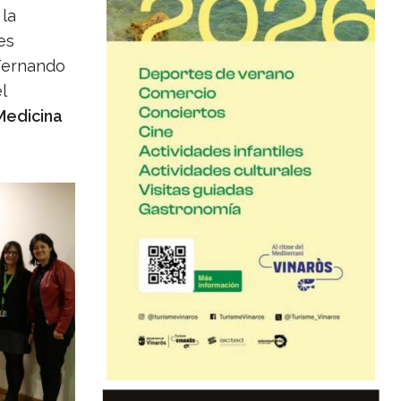
 la
es
 Fernando
l
Medicina