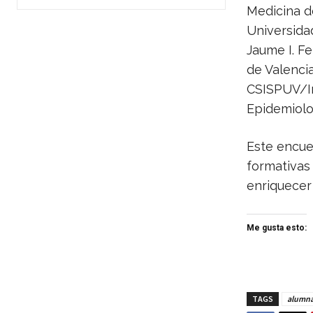
Medicina d
Universida
Jaume I. F
de Valenci
CSISPUV/Ins
Epidemiolo
Este encue
formativas
enriquecer 
Me gusta esto:
TAGS
alumn