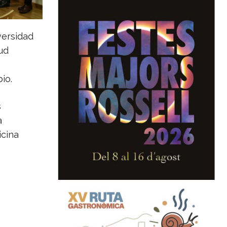
versidad
ud
io.
s
a
icina