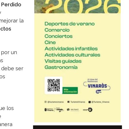
o Perdido
y
mejorar la
ctos
 por un
as
l debe ser
los
ue los
e
anera