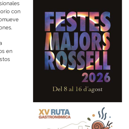
sionales
torio con
promueve
ones.
a
os en
estos