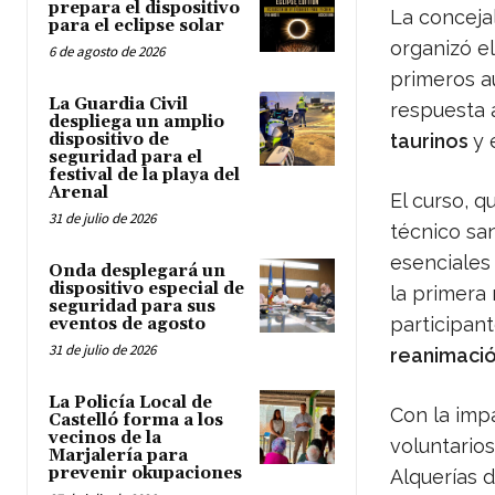
prepara el dispositivo
La conceja
para el eclipse solar
organizó e
6 de agosto de 2026
primeros au
La Guardia Civil
respuesta 
despliega un amplio
dispositivo de
taurinos
y 
seguridad para el
festival de la playa del
Arenal
El curso, q
31 de julio de 2026
técnico san
esenciales 
Onda desplegará un
dispositivo especial de
la primera 
seguridad para sus
participant
eventos de agosto
31 de julio de 2026
reanimació
La Policía Local de
Con la imp
Castelló forma a los
vecinos de la
voluntarios
Marjalería para
prevenir okupaciones
Alquerías 