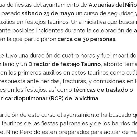
lía de fiestas del ayuntamiento de
Alquerías del Niñ
l pasado
sábado 25 de mayo
un curso de seguridad 
xilios en festejos taurinos. Una iniciativa que busca 
ante posibles incidentes durante la celebración de
a
en la que participaron
cerca de 30 personas
.
ue tuvo una duración de cuatro horas y fue impartido
itario y un
Director de festejo Taurino
, abordó tem
en los primeros auxilios en actos taurinos como cuá
respuesta ante heridas, fracturas, y contusiones en 
es en los festejos, así como
técnicas de traslado o
n cardiopulmonar (RCP) de la víctima.
artición de este curso el ayuntamiento ha buscado q
 taurinos de las fiestas patronales y de los barrios d
del Niño Perdido estén preparados para actuar de m