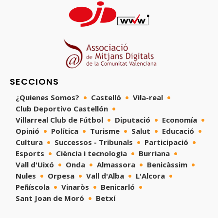
SECCIONS
¿Quienes Somos?
Castelló
Vila-real
Club Deportivo Castellón
Villarreal Club de Fútbol
Diputació
Economía
Opinió
Política
Turisme
Salut
Educació
Cultura
Successos - Tribunals
Participació
Esports
Ciència i tecnologia
Burriana
Vall d'Uixó
Onda
Almassora
Benicàssim
Nules
Orpesa
Vall d'Alba
L'Alcora
Peñíscola
Vinaròs
Benicarló
Sant Joan de Moró
Betxí