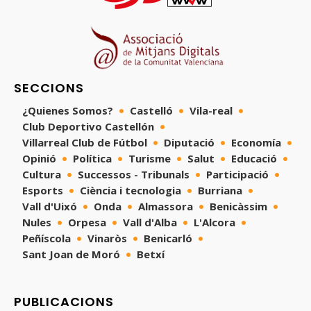
SECCIONS
¿Quienes Somos?
Castelló
Vila-real
Club Deportivo Castellón
Villarreal Club de Fútbol
Diputació
Economía
Opinió
Política
Turisme
Salut
Educació
Cultura
Successos - Tribunals
Participació
Esports
Ciència i tecnologia
Burriana
Vall d'Uixó
Onda
Almassora
Benicàssim
Nules
Orpesa
Vall d'Alba
L'Alcora
Peñíscola
Vinaròs
Benicarló
Sant Joan de Moró
Betxí
PUBLICACIONS