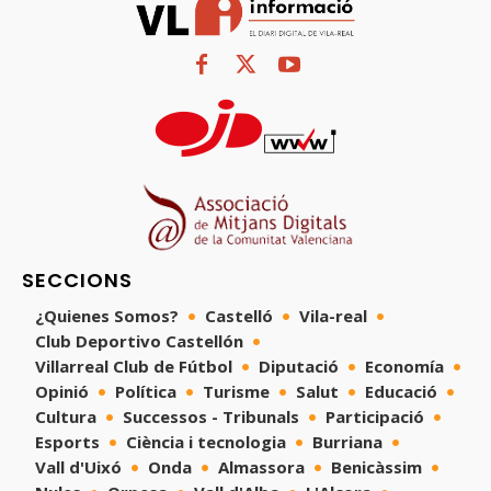
SECCIONS
¿Quienes Somos?
Castelló
Vila-real
Club Deportivo Castellón
Villarreal Club de Fútbol
Diputació
Economía
Opinió
Política
Turisme
Salut
Educació
Cultura
Successos - Tribunals
Participació
Esports
Ciència i tecnologia
Burriana
Vall d'Uixó
Onda
Almassora
Benicàssim