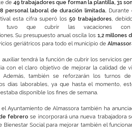
te de
49 trabajadores que
forman la plantilla, 31 s
18 personal laboral de duración limitada.
Durante 
tival esta cifra superó los
50 trabajadores
, debid
cia tuvo que cubrir las vacaciones con
iones. Su presupuesto anual oscila los
1,2 millones 
icios geriátricos para todo el municipio de
Almassor
auxiliar tendrá la función de cubrir los servicios ge
cia con el claro objetivo de mejorar la calidad de v
s. Además, también se reforzarán los turnos de
los días laborables, ya que hasta el momento, est
estaba disponible los fines de semana.
, el Ayuntamiento de Almassora también ha anunci
 de febrero
se incorporará una nueva trabajadora so
de Bienestar Social para mejorar también el funcion