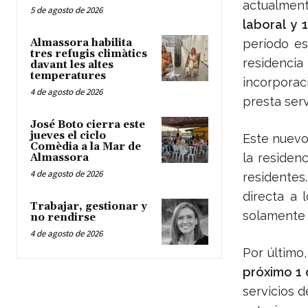
actualmen
5 de agosto de 2026
laboral y 
Almassora habilita
período es
tres refugis climàtics
residen
davant les altes
temperatures
incorporac
4 de agosto de 2026
presta serv
José Boto cierra este
jueves el ciclo
Este nuevo 
Comèdia a la Mar de
la residen
Almassora
4 de agosto de 2026
residente
directa a 
Trabajar, gestionar y
solamente 
no rendirse
4 de agosto de 2026
Por último
próximo 1
servicios 