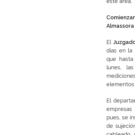
este área.
Comienzan 
Almassora
El
Juzgado
días en la
que hasta
lunes, la
medicione
elementos 
El depart
empresas p
pues, se i
de sujeció
cableado, 