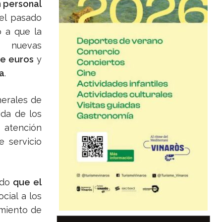
on personal
el pasado
o a que la
 nuevas
de euros
y
a
.
nerales de
ida de los
 atención
e servicio
ado
que el
cial a los
amiento de