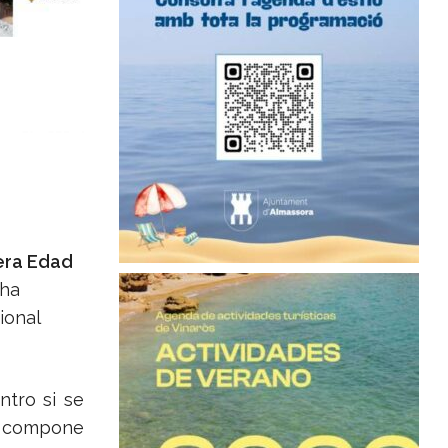
cera Edad
 ha
ional
ntro si se
se compone