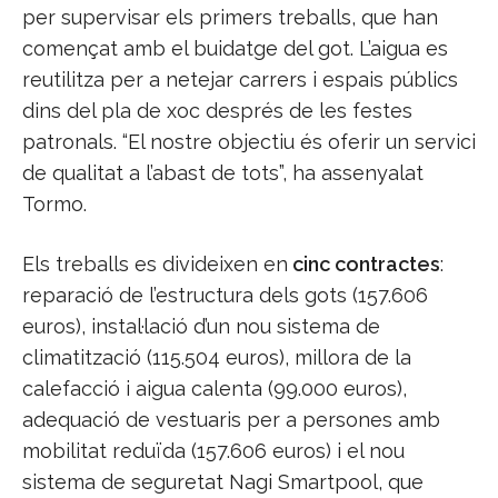
per supervisar els primers treballs, que han
començat amb el buidatge del got. L’aigua es
reutilitza per a netejar carrers i espais públics
dins del pla de xoc després de les festes
patronals. “El nostre objectiu és oferir un servici
de qualitat a l’abast de tots”, ha assenyalat
Tormo.
Els treballs es divideixen en
cinc contractes
:
reparació de l’estructura dels gots (157.606
euros), instal·lació d’un nou sistema de
climatització (115.504 euros), millora de la
calefacció i aigua calenta (99.000 euros),
adequació de vestuaris per a persones amb
mobilitat reduïda (157.606 euros) i el nou
sistema de seguretat Nagi Smartpool, que