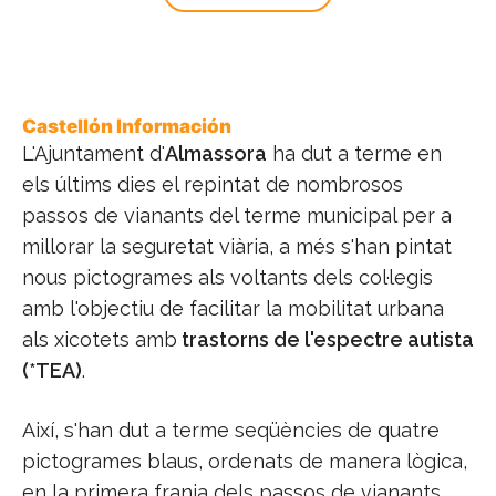
Castellón Información
L'Ajuntament d'
Almassora
ha dut a terme en
els últims dies el repintat de nombrosos
passos de vianants del terme municipal per a
millorar la seguretat viària, a més s'han pintat
nous pictogrames als voltants dels col·legis
amb l'objectiu de facilitar la mobilitat urbana
als xicotets amb
trastorns de l'espectre autista
(*TEA)
.
Així, s'han dut a terme seqüències de quatre
pictogrames blaus, ordenats de manera lògica,
en la primera franja dels passos de vianants.