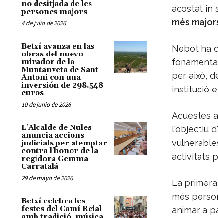
no desitjada de les
acostat in 
persones majors
més major
4 de julio de 2026
Betxí avanza en las
Nebot ha de
obras del nuevo
fonamental 
mirador de la
Muntanyeta de Sant
per això, d
Antoni con una
inversión de 298.548
institució 
euros
10 de junio de 2026
Aquestes ac
L'Alcalde de Nules
l'objectiu 
anuncia accions
vulnerables
judicials per atemptar
contra l'honor de la
activitats 
regidora Gemma
Carratalá
29 de mayo de 2026
La primera
més person
Betxí celebra les
festes del Camí Reial
animar a par
amb tradició, música