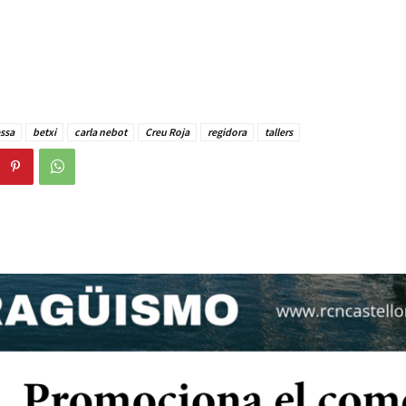
ssa
betxi
carla nebot
Creu Roja
regidora
tallers