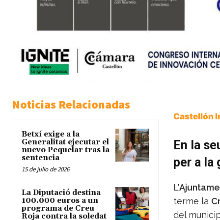
Noticias Relacionadas
Castellón 
Betxí exige a la
Generalitat ejecutar el
En la se
nuevo Pequelar tras la
sentencia
per a la
15 de julio de 2026
L'
Ajuntame
La Diputació destina
100.000 euros a un
terme la
C
programa de Creu
del municip
Roja contra la soledat