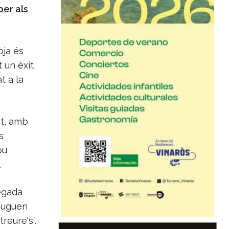
per als
oja és
 un èxit,
t a la
at, amb
s
ou
.
egada
puguen
treure's”.