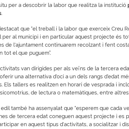
situ per a descobrir la labor que realitza la institució
s
.
stacat que “el treball i la labor que exerceix Creu R
per al municipi i en particular aquest projecte és tot
es de l'ajuntament continuarem recolzant i fent costa
en tot el que puguem”.
tivitats van dirigides per als veïns de la tercera ed
d'oferir una alternativa d'oci a un dels rangs d'edat mé
. Els tallers es realitzen en horari de vesprada i incl
psicomotrius, de lectura o matemàtiques, entre altres
 edil també ha assenyalat que “esperem que cada v
es de tercera edat coneguen aquest projecte i es 
ticipar en aquest tipus d'activitats, a socialitzar i dis