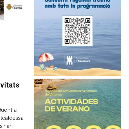
ivitats
duent a
lcaldessa
 s'han