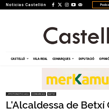
Noticias Castellón
Podca
CASTELLÓ
VILA-REAL
COMARQUES
DIPUTACIÓ
OPINI
_PFOTONOTICIAS1
COMARCAS
BETXÍ
L'Alcaldessa de Betxí 