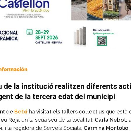
Información
u de la institució realitzen diferents act
 gent de la tercera edat del municipi
nt de
Betxí
ha
visitat els tallers col·lectius
que està 
reu Roja
en la seua seu de la localitat.
Carla Nebot,
a
i, i la regidora de Serveis Socials,
Carmina Montolio
,