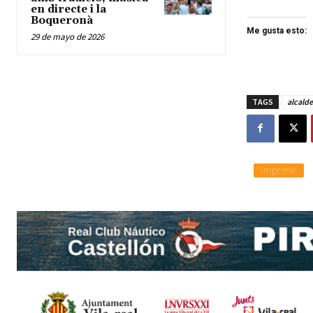
en directe i la
Boqueronà
Me gusta esto:
29 de mayo de 2026
TAGS
alcalde
Imprimir