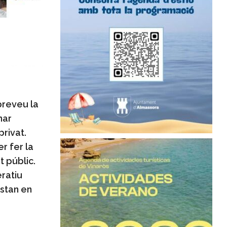
preveu la
nar
privat.
r fer la
t públic.
ratiu
estan en