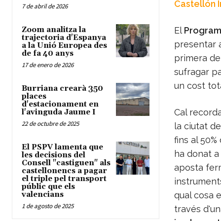
Castellón 
7 de abril de 2026
Zoom analitza la
El
Programa
trajectoria d'Espanya
presentar a
a la Unió Europea des
de fa 40 anys
primera de
17 de enero de 2026
sufragar p
un cost to
Burriana crearà 350
places
d'estacionament en
Cal recorda
l'avinguda Jaume I
22 de octubre de 2025
la ciutat d
fins al 50%
El PSPV lamenta que
ha donat a 
les decisions del
Consell "castiguen" als
aposta fer
castellonencs a pagar
el triple pel transport
instrument
públic que els
valencians
qual cosa e
1 de agosto de 2025
través d'u