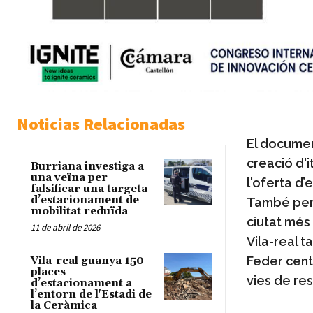
Noticias Relacionadas
El document
creació d'i
Burriana investiga a
una veïna per
l'oferta d’
falsificar una targeta
d’estacionament de
També perm
mobilitat reduïda
ciutat més 
11 de abril de 2026
Vila-real 
Feder centr
Vila-real guanya 150
places
vies de re
d’estacionament a
l’entorn de l'Estadi de
la Ceràmica