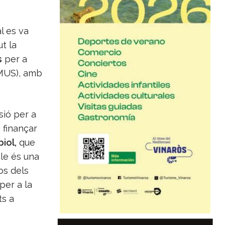
l es va
t la
s
per a
MUS), amb
sió per a
 finançar
biol,
que
ble és una
os dels
per a la
ts a