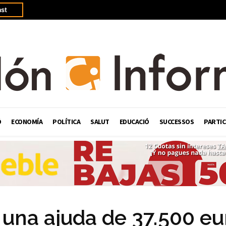
st
Ó
ECONOMÍA
POLÍTICA
SALUT
EDUCACIÓ
SUCCESSOS
PARTIC
 una ajuda de 37.500 eu