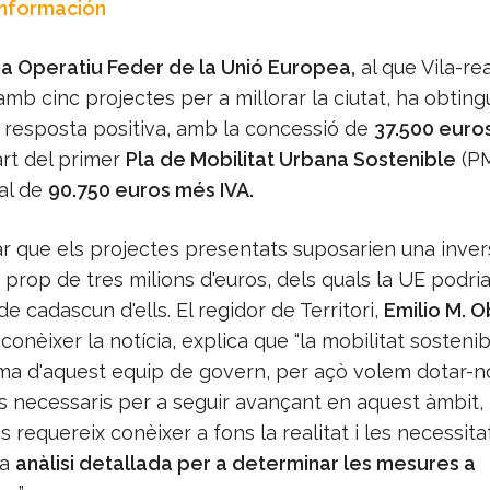
Información
 Operatiu Feder de la Unió Europea,
al que Vila-rea
mb cinc projectes per a millorar la ciutat, ha obtingu
 resposta positiva, amb la concessió de
37.500 euro
art del primer
Pla de Mobilitat Urbana Sostenible
(P
tal de
90.750 euros més IVA.
r que els projectes presentats suposarien una inver
e prop de tres milions d'euros, dels quals la UE podria
 de cadascun d'ells. El regidor de Territori,
Emilio M. O
conèixer la notícia, explica que “la mobilitat sosteni
ma d'aquest equip de govern, per açò volem dotar-n
s necessaris per a seguir avançant en aquest àmbit, 
s requereix conèixer a fons la realitat i les necessita
na
anàlisi detallada per a determinar les mesures a