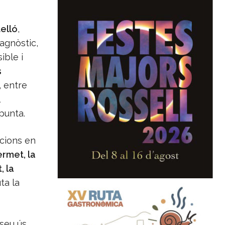
elló
,
iagnòstic,
ible i
s
, entre
punta.
acions en
ermet, la
, la
ta la
 seu ús