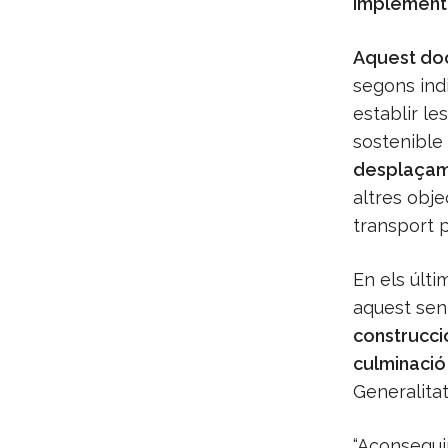
implement
Aquest doc
segons indi
establir le
sostenible 
desplaçamen
altres obje
transport p
En els últi
aquest sen
construcció
culminació d
Generalitat
“Aconseguir