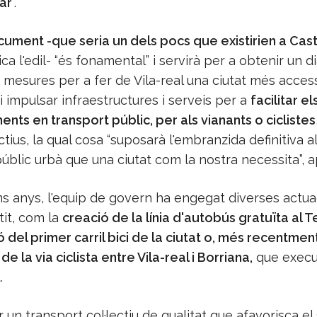
ar
”.
ument -que seria un dels pocs que existirien a Cast
ca l'edil- “és fonamental” i servirà per a obtenir un d
s mesures per a fer de Vila-real una ciutat més access
i impulsar infraestructures i serveis per a
facilitar el
ts en transport públic, per als vianants o ciclistes
ctius, la qual cosa “suposarà l'embranzida definitiva al
úblic urbà que una ciutat com la nostra necessita”, a
ms anys, l'equip de govern ha engegat diverses actu
tit, com la
creació de la línia d'autobús gratuïta al T
 del primer carril bici de la ciutat o, més recentment
e la via ciclista entre Vila-real i Borriana,
que execu
.
 un transport col·lectiu de qualitat que afavorisca el