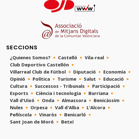
SECCIONS
¿Quienes Somos?
Castelló
Vila-real
Club Deportivo Castellón
Villarreal Club de Fútbol
Diputació
Economía
Opinió
Política
Turisme
Salut
Educació
Cultura
Successos - Tribunals
Participació
Esports
Ciència i tecnologia
Burriana
Vall d'Uixó
Onda
Almassora
Benicàssim
Nules
Orpesa
Vall d'Alba
L'Alcora
Peñíscola
Vinaròs
Benicarló
Sant Joan de Moró
Betxí