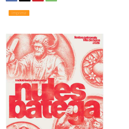
o
.
.
Imprimir
.