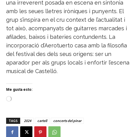
una irreverent posada en escena en sintonia
amb les seues lletres iròniques i punyents. El
grup s’inspira en el cru context de l’actualitat i
tot això, acompanyats de guitarres marcades i
afilades, baixos i bateries contundents. La
incorporació d’Aerotuerto casa amb la filosofia
del festival des dels seus orígens: ser un
aparador per als grups locals i enfortir l’escena
musical de Castelló.
Me gusta esto:
C
a
r
g
TAGS
2024
cartell
concerts del pinar
a
n
d