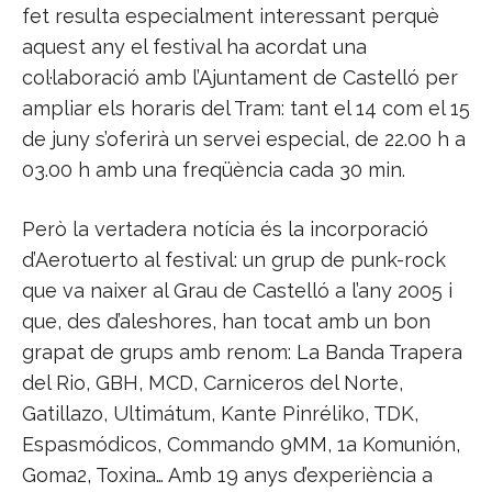
fet resulta especialment interessant perquè
aquest any el festival ha acordat una
col·laboració amb l’Ajuntament de Castelló per
ampliar els horaris del Tram: tant el 14 com el 15
de juny s’oferirà un servei especial, de 22.00 h a
03.00 h amb una freqüència cada 30 min.
Però la vertadera notícia és la incorporació
d’Aerotuerto al festival: un grup de punk-rock
que va naixer al Grau de Castelló a l’any 2005 i
que, des d’aleshores, han tocat amb un bon
grapat de grups amb renom: La Banda Trapera
del Rio, GBH, MCD, Carniceros del Norte,
Gatillazo, Ultimátum, Kante Pinréliko, TDK,
Espasmódicos, Commando 9MM, 1a Komunión,
Goma2, Toxina… Amb 19 anys d’experiència a